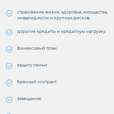
налоги, капитал для детей или
защиту семьи — за несколько
страхование жизни, здоровья, имущества,
месяцев или за год можно
полностью настроить свою
инвалидности и крупных рисков;
финансовую систему.
дорогие кредиты и кредитную нагрузку;
финансовый план;
защиту семьи;
брачный контракт;
ПОСЛЕ ЛЕКЦИИ
ВЫ
завещание;
СМОЖЕТЕ