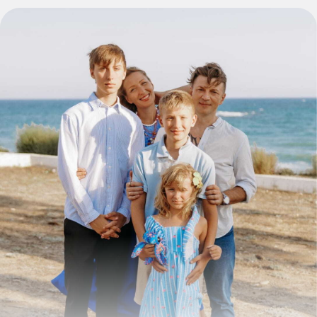
БОЛЬШИНСТВО ФИНАНСОВЫХ
ПРОБЛЕМ
ВОЗНИКАЮТ
НЕ ПОТОМУ, ЧТО ЧЕЛОВЕК МАЛО
ЗАРАБАТЫВАЕТ ИЛИ «ПЛОХО
СТАРАЕТСЯ»
А ПОТОМУ ЧТО У
НЕГО
НЕТ СИСТЕМЫ
Можно хорошо зарабатывать,
инвестировать и даже откладывать деньги
— но при этом не иметь финансовой
подушки, защиты семьи, пенсионного
плана или понимания налоговых
последствий.