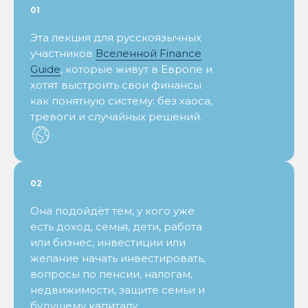
01
Эта лекция для русскоязычных
участников
Вселенной Finance
Guide
, которые живут в Европе и
хотят выстроить свои финансы
как понятную систему: без хаоса,
тревоги и случайных решений.
02
Она подойдёт тем, у кого уже
ФИНАНСОВАЯ ГРАМОТНОСТЬ
есть доход, семья, дети, работа
нужна не для того, чтобы всё
или бизнес, инвестиции или
время думать о деньгах, а для
того, чтобы наконец перестать
желание начать инвестировать,
о них тревожиться
вопросы по пенсии, налогам,
недвижимости, защите семьи и
будущему капиталу.