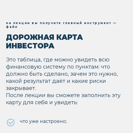
8+ лет в инвестициях и обучении
Автор более 15 образовательных
программ
на лекции вы получите главный инструмент —
файл
Работает со странами Европы,
Великобританией, Норвегией,
ДОРОЖНАЯ КАРТА
Швейцарией и Сербией
ИНВЕСТОРА
Это таблица, где можно увидеть всю
финансовую систему по пунктам: что
должно быть сделано, зачем это нужно,
какой результат даёт и какие риски
закрывает.
После лекции вы сможете заполнить эту
4000 +
карту для себя и увидеть:
студентов и средняя оценка
онлайн-школы Finance Guide —
4,9
на Trustpilot
что уже настроено;