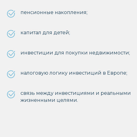
пенсионные накопления;
капитал для детей;
инвестиции для покупки недвижимости;
налоговую логику инвестиций в Европе;
связь между инвестициями и реальными
жизненными целями.
АВТОР ЛЕКЦИИ
Елена Кабаченко
Специалист по личным финансам
и
инвестициям в Европе,
основательница
Finance Guide