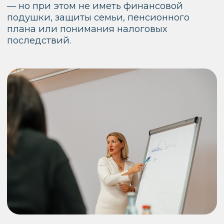
человеку убрать финансовый хаос,
защитить себя и постепенно
выстроить капитал для хорошей
жизни
ФИНАНСОВАЯ
СИСТЕМА—
ЭТО
НЕ ТОЛЬКО
ИНВЕСТИЦИИ