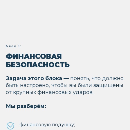
блок 1:
ФИНАНСОВАЯ
БЕЗОПАСНОСТЬ
Задача этого блока —
понять, что должно
быть настроено, чтобы вы были защищены
от крупных финансовых ударов.
Мы разберём:
ФИНАНСОВАЯ ГРАМОТНОСТЬ
не выстраивается за один день.
Но если каждый месяц закрывать
хотя бы один пункт — подушку,
финансовую подушку;
страхование, инвестиции, пенсию,