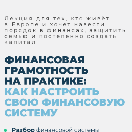
Лекция для тех, кто живёт
в Европе и хочет навести
порядок в финансах, защитить
семью и постепенно создать
капитал
ФИНАНСОВАЯ
ГРАМОТНОСТЬ
НА ПРАКТИКЕ:
КАК
НАСТРОИТЬ
СВОЮ ФИНАНСОВУЮ
СИСТЕМУ
Разбор
финансовой системы
взрослого человека: безопасность,
подушка, страхование, бюджет,
инвестиции, пенсия, капитал для детей
и путь к финансовой свободе.
После лекции
у вас будет понятная
финансовая карта: что уже настроено,
что нужно закрыть и с какого шага