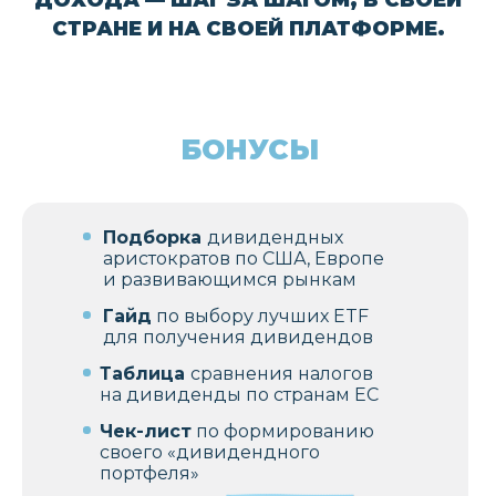
ДОХОДА — ШАГ ЗА ШАГОМ, В СВОЕЙ
СТРАНЕ И НА СВОЕЙ ПЛАТФОРМЕ.
01
Для тех, кто живёт в Европе и хочет
инвестировать стабильно и с
БОНУСЫ
пониманием
02
Для тех, кто думает о будущем доходе
— дополнении к пенсии или
Подборка
дивидендных
частичной свободе
аристократов по США, Европе
и развивающимся рынкам
03
Гайд
по выбору лучших ETF
Для тех, кто хочет вложить
для получения дивидендов
капитал и получать пассивный
денежный поток
Таблица
сравнения налогов
на дивиденды по странам ЕС
04
Чек-лист
по формированию
Для тех, кто не доверяет хайпу,
своего «дивидендного
но ищет спокойную стратегию
портфеля»
«деньги работают на меня»