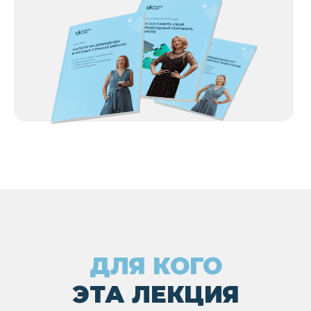
05
Для тех, кто уже пробовал
инвестировать, но не уверен,
как выбрать дивидендные
инструменты
АВТОР ЛЕКЦИИ
Елена Кабаченко
Финансист с европейским опытом,
инвестор, преподаватель, основатель
школы
Finance Guide
11 лет работала в европейских банках и
инвестиционных компаниях
Инвестирует с 2008 года, часть портфеля
— дивидендные акции
7 лет обучает русскоязычных