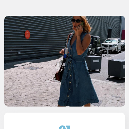
иммигрантов финансовой свободе
в Европе
3000 +
студентов успешно прошли курсы
по инвестициям в ценные бумаги в
онлайн-школе Finance Guide